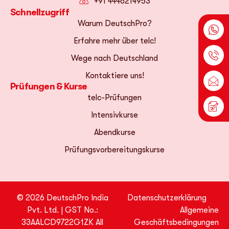
+91 4446214953
Schnellzugriff
Warum DeutschPro?
Erfahre mehr über telc!
Wege nach Deutschland
Kontaktiere uns!
Prüfungen & Kurse
telc-Prüfungen
Intensivkurse
Abendkurse
Prüfungsvorbereitungskurse
© 2026 DeutschPro India
Datenschutzerklärung
Pvt. Ltd. | GST No.:
Allgemeine
33AALCD9722G1ZK All
Geschäftsbedingungen