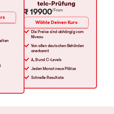
telc-Prüfung
₹ 19900
/From
rs
Wähle Deinen Kurs
Die Preise sind abhängig vom
Niveau
eiten
Von allen deutschen Behörden
anerkannt
A, B und C-Levels
g
Jeden Monat neue Plätze
Schnelle Resultate