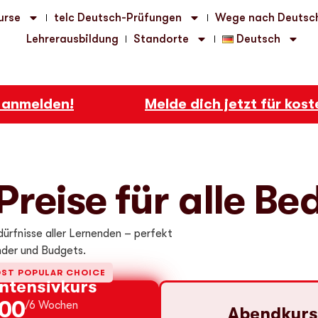
urse
telc Deutsch-Prüfungen
Wege nach Deutsc
Lehrerausbildung
Standorte
Deutsch
nmelden!
Melde dich jetzt für kosten
 Preise für alle Be
ürfnisse aller Lernenden – perfekt
nder und Budgets.
ST POPULAR CHOICE
Intensivkurs
000
/6 Wochen
Abendkurs