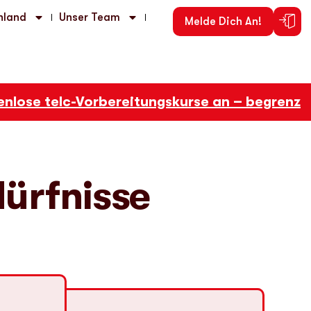
hland
Unser Team
Melde Dich An!
lose telc-Vorbereitungskurse an – begrenzte P
dürfnisse