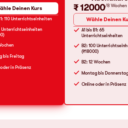
₹ 12000
/8 Wochen
ähle Deinen Kurs
B1: 110 Unterrichtseinheiten
Wähle Deinen Ku
0 Unterrichtseinheiten
A1 bis B1: 65
0)
Unterrichtseinheiten
Wochen
B2: 100 Unterrichtseinh
(₹18000)
 bis Freitag
B2: 12 Wochen
 oder in Präsenz
Montag bis Donnersta
Online oder in Präsenz