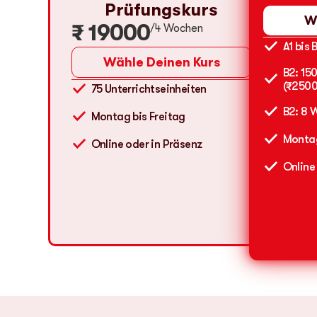
Prüfungskurs
W
₹ 19000
/4 Wochen
A1 bis 
Wähle Deinen Kurs
B2: 15
(₹2500
75 Unterrichtseinheiten
B2: 8 
Montag bis Freitag
Montag
Online oder in Präsenz
Online