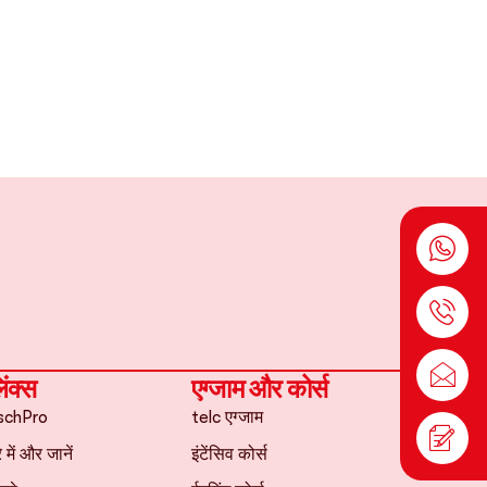
िंक्स
एग्जाम और कोर्स
tschPro
telc एग्जाम
 में और जानें
इंटेंसिव कोर्स