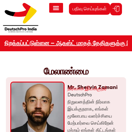
பதிவு செய்யுங்கள்
க்கப்பட்டுள்ளன – ஆகஸ்ட் மாதத் தேதிகளுக்கு இப்போத
மேலாண்மை
Mr. Shervin Zamani
நிர்வாக இயக்குநர்
DeutschPro
நிறுவனத்தின் நிர்வாக
இயக்குநராக, எங்கள்
மூலோபாய வளர்ச்சியை
மேற்பார்வை செய்கிறேன்
மற்றும் எங்கள் திட்டங்கள்