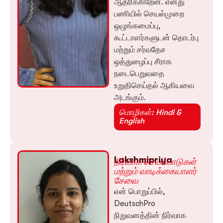
ஆதரிக்கிறேன். எனது
பணியில் செயல்முறை
ஒழுங்கமைப்பு,
கூட்டாளர்களுடன் தொடர்பு
மற்றும் சர்வதேச
ஒத்துழைப்பு சீராக
நடைபெறுவதை
உறுதிசெய்தல் ஆகியவை
அடங்கும்.
மொழிகள்: Hindi &
English
Lakshmipriya
நிர்வாக செயல்பாடுகள்
மற்றும் வாடிக்கையாளர்
சேவை
என் பொறுப்பில்,
DeutschPro
நிறுவனத்தின் நிர்வாக