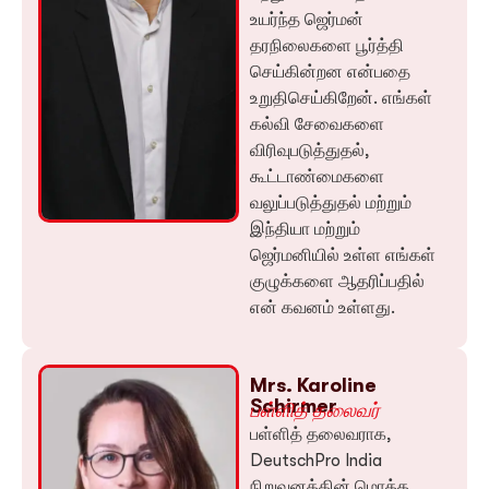
உயர்ந்த ஜெர்மன்
தரநிலைகளை பூர்த்தி
செய்கின்றன என்பதை
உறுதிசெய்கிறேன். எங்கள்
கல்வி சேவைகளை
விரிவுபடுத்துதல்,
கூட்டாண்மைகளை
வலுப்படுத்துதல் மற்றும்
இந்தியா மற்றும்
ஜெர்மனியில் உள்ள எங்கள்
குழுக்களை ஆதரிப்பதில்
என் கவனம் உள்ளது.
Mrs. Karoline
Schirmer
பள்ளித் தலைவர்
பள்ளித் தலைவராக,
DeutschPro India
நிறுவனத்தின் மொத்த