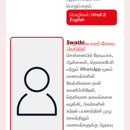
பொறுப்பாகும்.
மொழிகள்: Hindi &
English
Swathi
வாடிக்கையாளர் சேவை
பிரதிநிதி
சென்னையில் நேரடியாக,
ஆன்லைன், தொலைபேசி
மற்றும் WhatsApp மூலம்
மாணவர்களின்
கேள்விகளை நான்
கவனிக்கிறேன்.
தெளிவான தகவல்களை
வழங்கி, அவர்களின்
கற்றல் பயணத்தின் முழு
காலத்திலும்
மாணவர்களுக்கு ஆதரவு