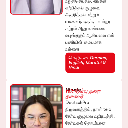
உறுதிசெய்தல், எங்கள்
கற்பித்தல் குழுவை
ஆதரித்தல் மற்றும்
மாணவர்களுக்கு உயர்தர
கற்றல் அனுபவங்களை
வழங்குதல் ஆகியவை என்
பணியின் மையமாக
உள்ளன.
மொழிகள்: German,
English, Marathi &
Hindi
Nicole
telc தேர்வு துறை
தலைவர்
DeutschPro
நிறுவனத்தில், நான் telc
தேர்வு குழுவை வழிநடத்தி,
தேர்வுகள் தொடர்பான