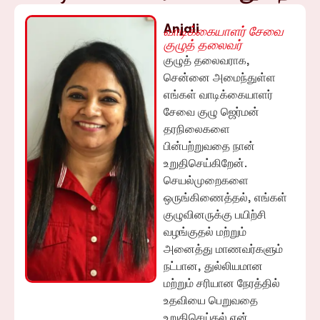
Anjali
வாடிக்கையாளர் சேவை
குழுத் தலைவர்
குழுத் தலைவராக,
சென்னை அமைந்துள்ள
எங்கள் வாடிக்கையாளர்
சேவை குழு ஜெர்மன்
தரநிலைகளை
பின்பற்றுவதை நான்
உறுதிசெய்கிறேன்.
செயல்முறைகளை
ஒருங்கிணைத்தல், எங்கள்
குழுவினருக்கு பயிற்சி
வழங்குதல் மற்றும்
அனைத்து மாணவர்களும்
நட்பான, துல்லியமான
மற்றும் சரியான நேரத்தில்
உதவியை பெறுவதை
உறுதிசெய்தல் என்