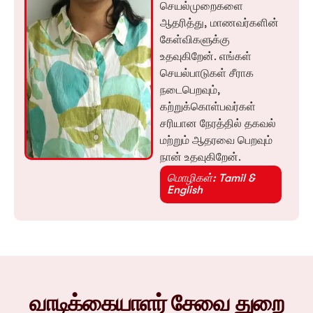
செயல்முறைகளை
ஆதரித்து, மாணவர்களின்
கேள்விகளுக்கு
உதவுகிறேன். எங்கள்
செயல்பாடுகள் சீராக
நடைபெறவும்,
கற்றுக்கொள்பவர்கள்
சரியான நேரத்தில் தகவல்
மற்றும் ஆதரவை பெறவும்
நான் உதவுகிறேன்.
மொழிகள்: Tamil &
English
வாடிக்கையாளர் சேவை துறை