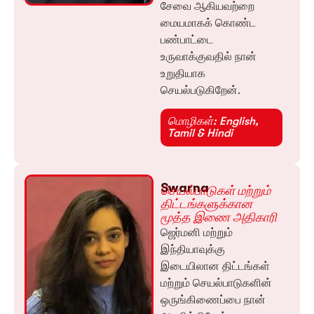
சேவை ஆகியவற்றை
மையமாகக் கொண்ட
பண்பாட்டை
உருவாக்குவதில் நான்
உறுதியாக
செயல்படுகிறேன்.
மொழிகள்: English,
Tamil & Hindi
Swarna
செயல்பாடுகள் மற்றும்
திட்டங்களுக்கான
மூத்த இணை அதிகாரி
ஜெர்மனி மற்றும்
இந்தியாவுக்கு
இடையிலான திட்டங்கள்
மற்றும் செயல்பாடுகளின்
ஒருங்கிணைப்பை நான்