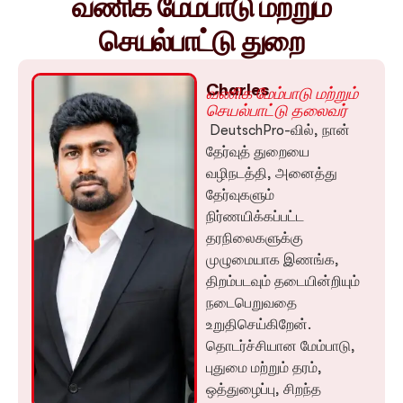
வணிக மேம்பாடு மற்றும்
செயல்பாட்டு துறை
Charles
வணிக மேம்பாடு மற்றும்
செயல்பாட்டு தலைவர்
DeutschPro-வில், நான்
தேர்வுத் துறையை
வழிநடத்தி, அனைத்து
தேர்வுகளும்
நிர்ணயிக்கப்பட்ட
தரநிலைகளுக்கு
முழுமையாக இணங்க,
திறம்படவும் தடையின்றியும்
நடைபெறுவதை
உறுதிசெய்கிறேன்.
தொடர்ச்சியான மேம்பாடு,
புதுமை மற்றும் தரம்,
ஒத்துழைப்பு, சிறந்த