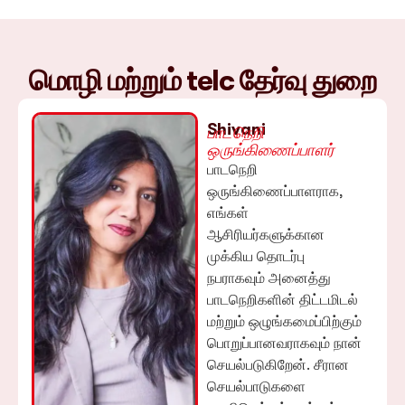
மொழி மற்றும் telc தேர்வு துறை
Shivani
பாடநெறி
ஒருங்கிணைப்பாளர்
பாடநெறி
ஒருங்கிணைப்பாளராக,
எங்கள்
ஆசிரியர்களுக்கான
முக்கிய தொடர்பு
நபராகவும் அனைத்து
பாடநெறிகளின் திட்டமிடல்
மற்றும் ஒழுங்கமைப்பிற்கும்
பொறுப்பானவராகவும் நான்
செயல்படுகிறேன். சீரான
செயல்பாடுகளை