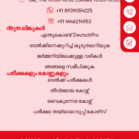
+91 8939054225
+91 4446214953
ദ്രുത ലിങ്കുകൾ
എന്തുകൊണ്ട് DeutschPro
ടെൽക്കിനെക്കുറിച്ച് കൂടുതലറിയുക
ജർമ്മനിയിലേക്കുള്ള വഴികൾ
ഞങ്ങളെ സമീപിക്കുക
പരീക്ഷകളും കോഴ്സുകളും
ടെൽക്ക് പരീക്ഷകൾ
തീവ്രമായ കോഴ്സ്
വൈകുന്നേര കോഴ്സ്
പരീക്ഷാ തയ്യാറെടുപ്പ് കോഴ്‌സ്