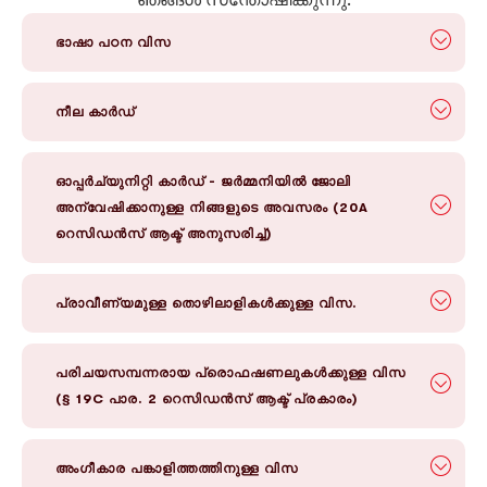
ഭാഷാ പഠന വിസ
നീല കാർഡ്
ഓപ്പർച്യുനിറ്റി കാർഡ് - ജർമ്മനിയിൽ ജോലി
അന്വേഷിക്കാനുള്ള നിങ്ങളുടെ അവസരം (20A
റെസിഡൻസ് ആക്ട് അനുസരിച്ച്)
പ്രാവീണ്യമുള്ള തൊഴിലാളികൾക്കുള്ള വിസ.
പരിചയസമ്പന്നരായ പ്രൊഫഷണലുകൾക്കുള്ള വിസ
(§ 19C പാര. 2 റെസിഡൻസ് ആക്ട് പ്രകാരം)
അംഗീകാര പങ്കാളിത്തത്തിനുള്ള വിസ