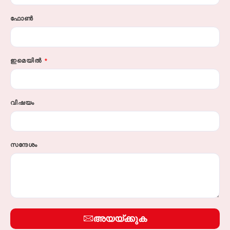
ഫോൺ
ഇമെയിൽ
വിഷയം
സന്ദേശം
അയയ്‌ക്കുക